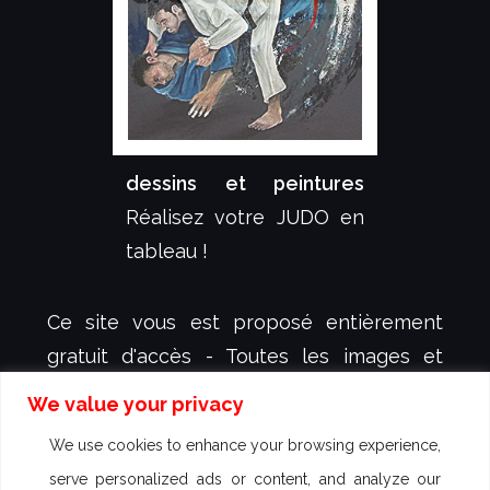
dessins et peintures
Réalisez votre JUDO en
tableau !
Ce site vous est proposé entièrement
gratuit d'accès - Toutes les images et
animations y figurant sont protégées et
We value your privacy
sont la propriété exclusive de
dessign.fr
-
We use cookies to enhance your browsing experience,
créateur et illustrateur Sébastien KOVAL -
serve personalized ads or content, and analyze our