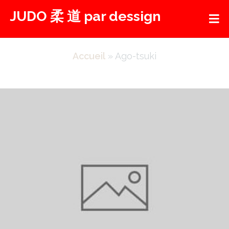
Aller
JUDO 柔 道 par dessign
au
contenu
Accueil
»
Ago-tsuki