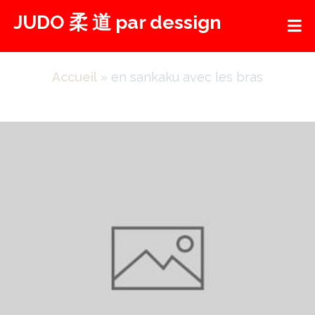
Aller
JUDO 柔 道 par dessign
au
contenu
Accueil
»
en sankaku avec les bras