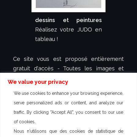
dessins et peintures
Réalisez votre JUDO en
tableau !
Ce site vous est proposé entièrement
gratuit d'accès - Toutes les images et
animations y figurant sont protégées et
We value your privacy
sont la propriété exclusive de
dessign.fr
-
We use cookies to enhance your browsing experience,
créateur et illustrateur Sébastien KOVAL -
serve personalized ads or content, and analyze our
aucun droit d'utilisation n'est autorisé -
traffic. By clicking "Accept All", you consent to our use
Des poursuites peuvent être engagées
of cookies.
contre toute utilisation commerciale
Nous n'utilisons que des cookies de statistique de