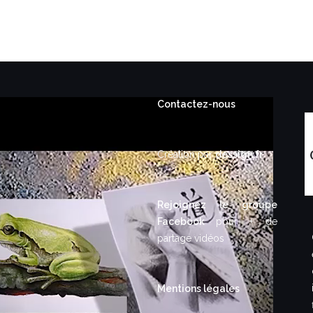
Contactez-nous
Création par
dessign.fr
Rejoignez le groupe
Facebook
pour + de
partage vidéos
Mentions légales