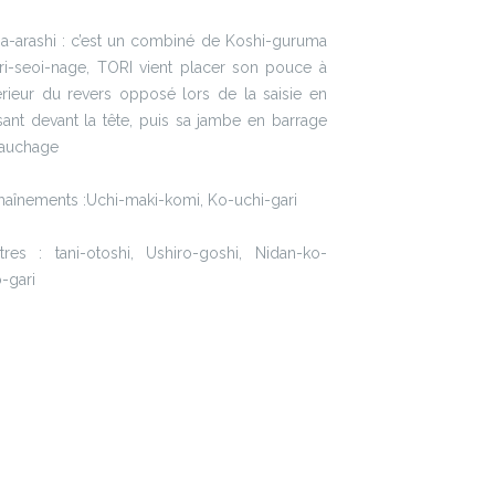
a-arashi : c’est un combiné de Koshi-guruma
eri-seoi-nage, TORI vient placer son pouce à
térieur du revers opposé lors de la saisie en
ant devant la tête, puis sa jambe en barrage
fauchage
haînements :Uchi-maki-komi, Ko-uchi-gari
tres : tani-otoshi, Ushiro-goshi, Nidan-ko-
-gari