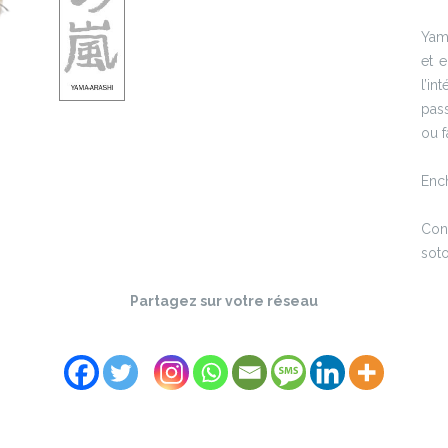
Yam
et 
l’in
pass
ou 
Enc
Con
soto
Partagez sur votre réseau