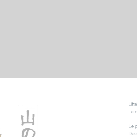
Lit
Tem
Le p
Désé