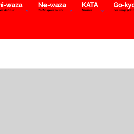
hi-waza
Ne-waza
KATA
Go-ky
es debout
Techniques au sol
Formes
Les cinqs prin