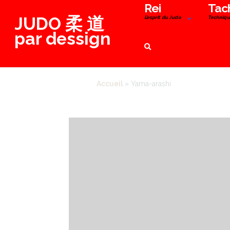
Aller
Rei
Tac
JUDO 柔 道
au
L’esprit du Judo
Techniqu
contenu
par dessign
Accueil
»
Yama-arashi