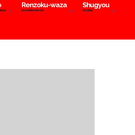
o
Renzoku-waza
Shugyou
cipes
enchaînements
Etudes