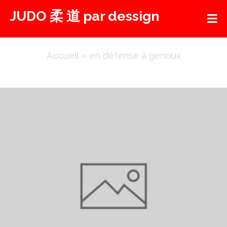
Aller
JUDO 柔 道 par dessign
au
contenu
Accueil
»
en défense à genoux