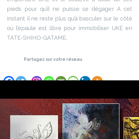
pieds pour qu’il ne puisse se dégager. A cet
instant il ne reste plus qu’à basculer sur le côté
où l’épaule est libre pour immobiliser UKE en
TATE-SHIHO-GATAME.
Partagez sur votre réseau