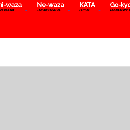
hi-waza
Ne-waza
KATA
Go-ky
es debout
Techniques au sol
Formes
Les cinqs prin