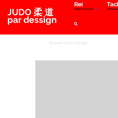
Aller
Rei
Tac
JUDO 柔 道
au
L’esprit du Judo
Techniqu
contenu
par dessign
Accueil
»
Ko-uchi-gari