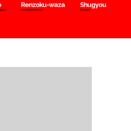
o
Renzoku-waza
Shugyou
cipes
enchaînements
Etudes