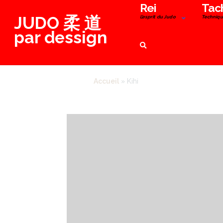
Aller
Rei
Tac
JUDO 柔 道
au
L’esprit du Judo
Techniqu
contenu
par dessign
Accueil
»
Kihi