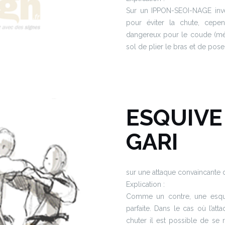
Sur un IPPON-SEOI-NAGE inver
pour éviter la chute, cepe
dangereux pour le coude (méfi
sol de plier le bras et de poser
ESQUIVE
GARI
sur une attaque convaincante d
Explication :
Comme un contre, une esquiv
parfaite. Dans le cas où l’att
chuter il est possible de se r