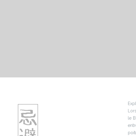
Expl
Lors
le 
ent
poi