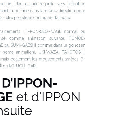
ection. Il faut ensuite regarder vers le haut en
geant la poitrine dans la même direction pour
as être projeté et contourner l’attaque
haînements : IPPON-SEOI-NAGE normal ou
ersé comme animation suivante. TOMOE-
E ou SUMI-GAESHI comme dans le gonosen
ir 3eme animation). UKI-WAZA, TAI-OTOSHI,
, mais également les mouvements arrières O-
I ou KO-UCHI-GARI…
 D’IPPON-
GE
et d’IPPON
nsuite