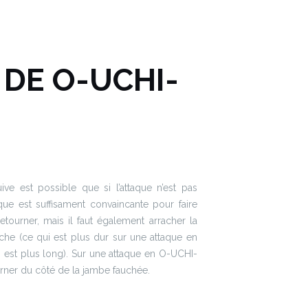
 DE O-UCHI-
e est possible que si l’attaque n’est pas
aque est suffisament convaincante pour faire
etourner, mais il faut également arracher la
e (ce qui est plus dur sur une attaque en
 est plus long). Sur une attaque en O-UCHI-
urner du côté de la jambe fauchée.