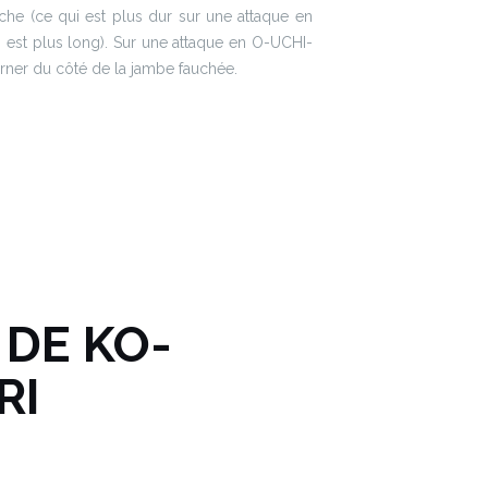
e (ce qui est plus dur sur une attaque en
 est plus long). Sur une attaque en O-UCHI-
urner du côté de la jambe fauchée.
 DE KO-
RI