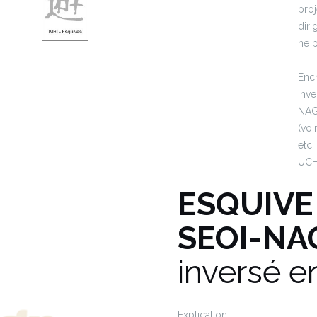
proj
diri
ne p
Enc
inv
NAG
(vo
etc
UCH
ESQUIVE
SEOI-NA
inversé e
Explication :