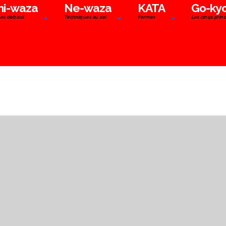
hi-waza
Ne-waza
KATA
Go-ky
es debout
Techniques au sol
Formes
Les cinqs prin