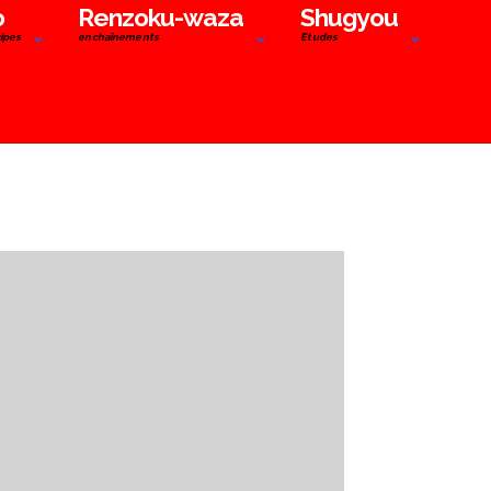
o
Renzoku-waza
Shugyou
cipes
enchaînements
Etudes