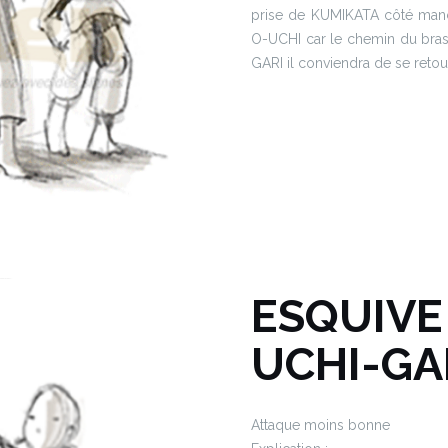
prise de KUMIKATA côté manch
O-UCHI car le chemin du bras
GARI il conviendra de se reto
ESQUIVE
UCHI-GA
Attaque moins bonne