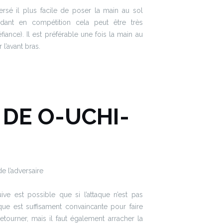
sé il plus facile de poser la main au sol
ndant en compétition cela peut être très
ance). Il est préférable une fois la main au
 l’avant bras.
 DE O-UCHI-
e l’adversaire
e est possible que si l’attaque n’est pas
aque est suffisament convaincante pour faire
etourner, mais il faut également arracher la