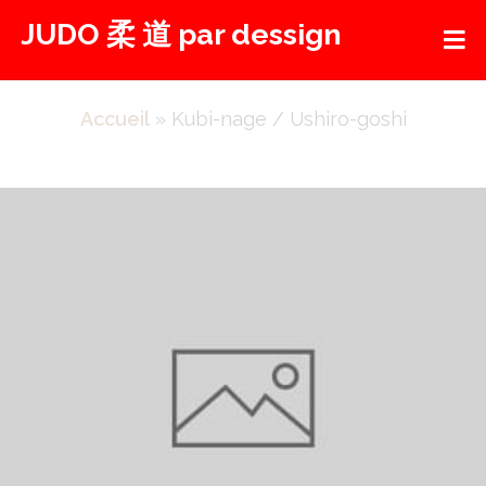
Aller
JUDO 柔 道 par dessign
au
contenu
Accueil
»
Kubi-nage / Ushiro-goshi