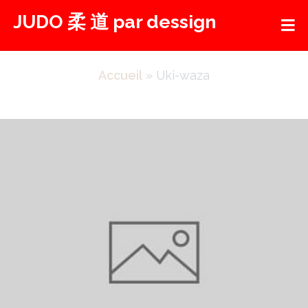
Aller
JUDO 柔 道 par dessign
au
contenu
Accueil
»
Uki-waza