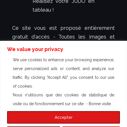
Réalisez votre JUDO en
tableau !
Ce site vous est proposé entièrement
gratuit d'accès - Toutes les images et
animations y figurant sont protégées et
We value your privacy
sont la propriété exclusive de
dessign.fr
-
We use cookies to enhance your browsing experience,
créateur et illustrateur Sébastien KOVAL -
serve personalized ads or content, and analyze our
aucun droit d'utilisation n'est autorisé -
traffic. By clicking "Accept All", you consent to our use
Des poursuites peuvent être engagées
of cookies.
contre toute utilisation commerciale
Nous n'utilisons que des cookies de statistique de
visite ou de fonctionnement sur ce site - Bonne visite
Thème par
Colorlib
Propulsé par
WordPress
Accepter