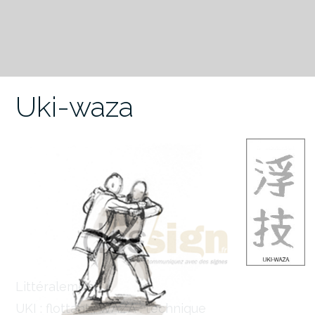
Uki-waza
Littéralement :
UKI : flottant ; WAZA : technique