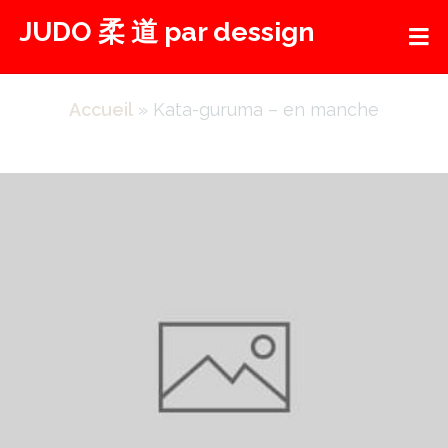
Aller
JUDO 柔 道 par dessign
au
contenu
Accueil
»
Kata-guruma – en manche