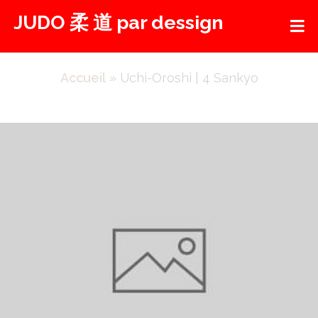
Aller
JUDO 柔 道 par dessign
au
contenu
Accueil
»
Uchi-Oroshi | 4 Sankyo