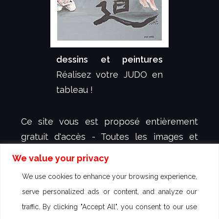
dessins et peintures
Réalisez votre JUDO en
tableau !
Ce site vous est proposé entièrement
gratuit d'accès - Toutes les images et
animations y figurant sont protégées et
We value your privacy
sont la propriété exclusive de
dessign.fr
-
We use cookies to enhance your browsing experience,
créateur et illustrateur Sébastien KOVAL -
serve personalized ads or content, and analyze our
aucun droit d'utilisation n'est autorisé -
traffic. By clicking "Accept All", you consent to our use
Des poursuites peuvent être engagées