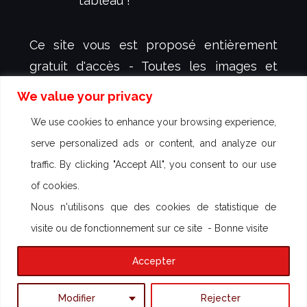
tableau !
Ce site vous est proposé entièrement
gratuit d'accès - Toutes les images et
animations y figurant sont protégées et
We value your privacy
sont la propriété exclusive de
dessign.fr
-
We use cookies to enhance your browsing experience,
créateur et illustrateur Sébastien KOVAL -
serve personalized ads or content, and analyze our
aucun droit d'utilisation n'est autorisé -
traffic. By clicking "Accept All", you consent to our use
Des poursuites peuvent être engagées
of cookies.
contre toute utilisation commerciale
Nous n'utilisons que des cookies de statistique de
visite ou de fonctionnement sur ce site - Bonne visite
Thème par
Colorlib
Propulsé par
WordPress
Accepter
Modifier
Rejecter