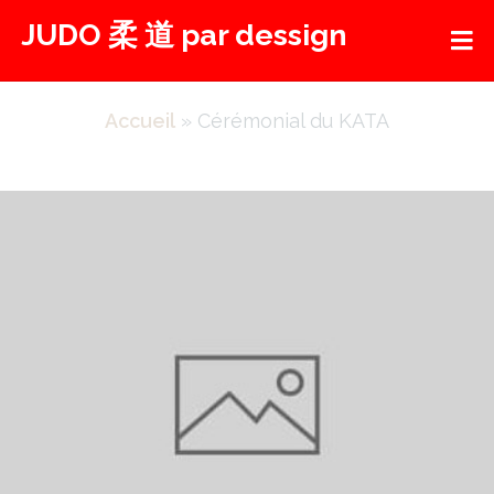
Aller
JUDO 柔 道 par dessign
au
contenu
Accueil
»
Cérémonial du KATA