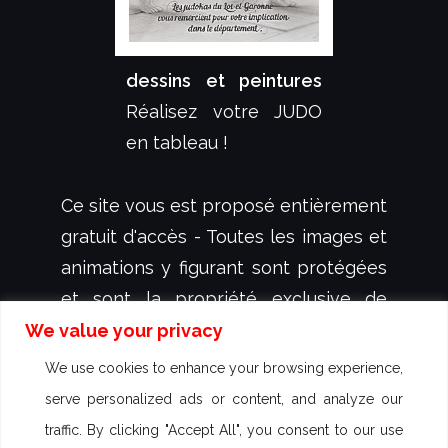
dessins et peintures
Réalisez votre JUDO
en tableau !
Ce site vous est proposé entièrement
gratuit d'accès - Toutes les images et
animations y figurant sont protégées
et sont la propriété exclusive de
dessign.fr
- créateur et illustrateur
We value your privacy
Sébastien KOVAL - aucun droit
We use cookies to enhance your browsing experience,
d'utilisation n'est autorisé - Des
serve personalized ads or content, and analyze our
poursuites peuvent être engagées
traffic. By clicking "Accept All", you consent to our use