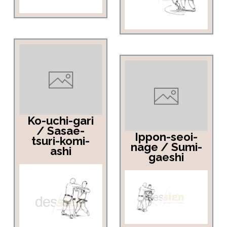
Ko-uchi-gari
/ Sasae-
Ippon-seoi-
tsuri-komi-
nage / Sumi-
ashi
gaeshi