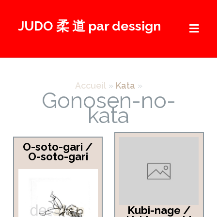
Aller
au
JUDO 柔 道 par dessign
contenu
Accueil
»
Kata
»
Gonosen-no-
kata
O-soto-gari /
O-soto-gari
Kubi-nage /