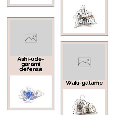
Ashi-ude-
garami
défense
Waki-gatame