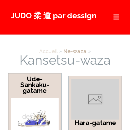
Aller
au
JUDO 柔 道 par dessign
contenu
Accueil
»
Ne-waza
»
Kansetsu-waza
Ude-
Sankaku-
gatame
Hara-gatame