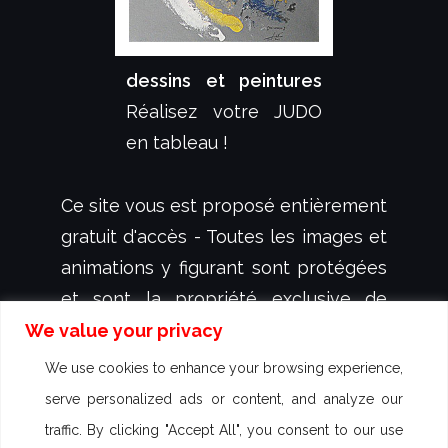
dessins et peintures
Réalisez votre JUDO
en tableau !
Ce site vous est proposé entièrement
gratuit d'accès - Toutes les images et
animations y figurant sont protégées
et sont la propriété exclusive de
dessign.fr
- créateur et illustrateur
We value your privacy
Sébastien KOVAL - aucun droit
We use cookies to enhance your browsing experience,
d'utilisation n'est autorisé - Des
serve personalized ads or content, and analyze our
poursuites peuvent être engagées
traffic. By clicking "Accept All", you consent to our use