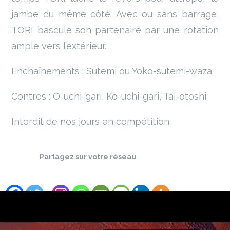
jambe du même côté. Avec ou sans barrage,
TORI bascule son partenaire par une rotation
ample vers l’extérieur.
Enchaînements : Sutemi ou Yoko-sutemi-waza
Contres : O-uchi-gari, Ko-uchi-gari, Tai-otoshi
Interdit de nos jours en compétition
Partagez sur votre réseau