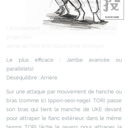
Littéralement : SUKUI : cuillère ; NAGE :
projection.
4eme du YON-KYO (Quatrième principe)
Le plus efficace : Jambe avancée ou
parallèle(s)
Déséquilibre : Arrière
Sur une attaque par mouvement de hanche ou
bras (comme ici Ippon-seoi-nage). TORI passe
son bras qui tient la manche de UKE devant
pour attraper le flanc extérieur, dans le même
temps TORI lâche le revers pour attraper la