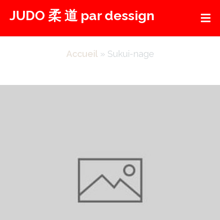
Aller
JUDO 柔 道 par dessign
au
contenu
Accueil
»
Sukui-nage