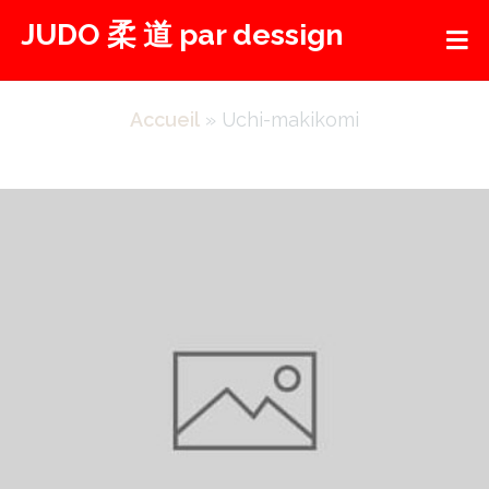
Aller
JUDO 柔 道 par dessign
au
contenu
Accueil
»
Uchi-makikomi