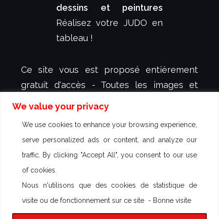
dessins et peintures
Réalisez votre JUDO en
tableau !
Ce site vous est proposé entièrement
gratuit d'accès - Toutes les images et
animations y figurant sont protégées et
We value your privacy
sont la propriété exclusive de
dessign.fr
-
We use cookies to enhance your browsing experience,
créateur et illustrateur Sébastien KOVAL -
serve personalized ads or content, and analyze our
aucun droit d'utilisation n'est autorisé -
traffic. By clicking "Accept All", you consent to our use
Des poursuites peuvent être engagées
of cookies.
contre toute utilisation commerciale
Nous n'utilisons que des cookies de statistique de
visite ou de fonctionnement sur ce site - Bonne visite
Thème par
Colorlib
Propulsé par
WordPress